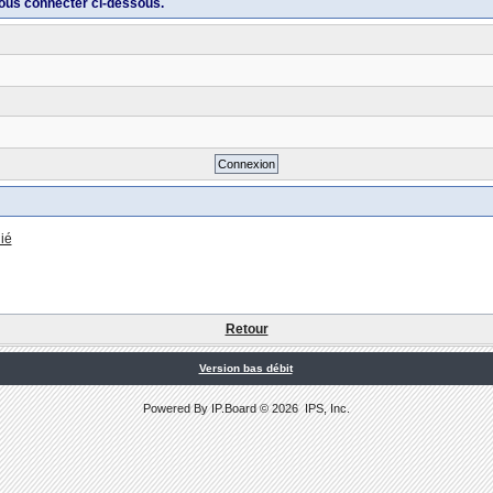
ous connecter ci-dessous.
ié
Retour
Version bas débit
Powered By
IP.Board
© 2026
IPS, Inc
.