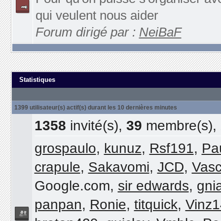
qui veulent nous aider
Forum dirigé par :
NeiBaF
Statistiques
1399 utilisateur(s) actif(s) durant les 10 dernières minutes
1358
invité(s),
39
membre(s),
grospaulo
,
kunuz
,
Rsf191
,
Pa
crapule
,
Sakavomi
,
JCD
,
Vas
Google.com,
sir edwards
,
gni
panpan
,
Ronie
,
titquick
,
Vinz1