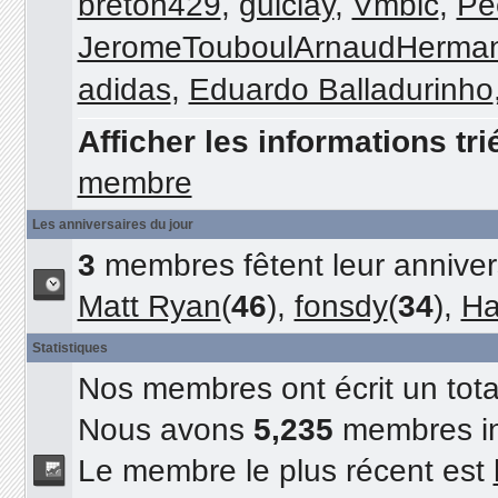
breton429
,
guiclay
,
Vmblc
,
Pe
JeromeTouboulArnaudHerma
adidas
,
Eduardo Balladurinho
Afficher les informations tri
membre
Les anniversaires du jour
3
membres fêtent leur annivers
Matt Ryan
(
46
),
fonsdy
(
34
),
Ha
Statistiques
Nos membres ont écrit un tot
Nous avons
5,235
membres in
Le membre le plus récent est