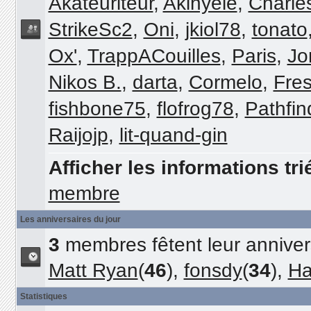
Akateuriteur
,
Akinyele
,
Charle
StrikeSc2
,
Oni
,
jkiol78
,
tonato
Ox'
,
TrappACouilles
,
Paris
,
Jo
Nikos B.
,
darta
,
Cormelo
,
Fre
fishbone75
,
flofrog78
,
Pathfin
Raijojp
,
lit-quand-gin
Afficher les informations tri
membre
Les anniversaires du jour
3
membres fêtent leur annivers
Matt Ryan
(
46
),
fonsdy
(
34
),
Ha
Statistiques