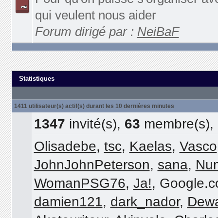
qui veulent nous aider
Forum dirigé par :
NeiBaF
Statistiques
1411 utilisateur(s) actif(s) durant les 10 dernières minutes
1347
invité(s),
63
membre(s),
Olisadebe
,
tsc
,
Kaelas
,
Vasco
JohnJohnPeterson
,
sana
,
Num
WomanPSG76
,
Ja!
, Google.
damien121
,
dark_nador
,
Dew