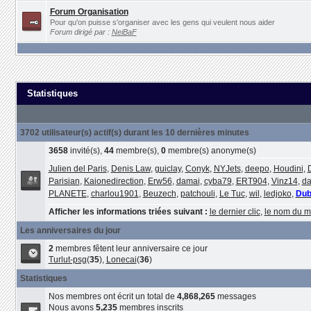
Forum Organisation
Pour qu'on puisse s'organiser avec les gens qui veulent nous aider
Forum dirigé par :
NeiBaF
Statistiques
3702 utilisateur(s) actif(s) durant les 10 dernières minutes
3658
invité(s),
44
membre(s),
0
membre(s) anonyme(s)
Julien del Paris
,
Denis Law
,
guiclay
,
Conyk
,
NYJets
,
deepo
,
Houdini
,
Parisian
,
Kaionedirection
,
Erw56
,
damai
,
cyba79
,
ERT904
,
Vinz14
,
da
PLANETE
,
charlou1901
,
Beuzech
,
patchouli
,
Le Tuc
,
wil
,
ledjoko
,
Dub
Afficher les informations triées suivant :
le dernier clic
,
le nom du 
Les anniversaires du jour
2
membres fêtent leur anniversaire ce jour
Turlut-psg
(
35
),
Lonecai
(
36
)
Statistiques
Nos membres ont écrit un total de
4,868,265
messages
Nous avons
5,235
membres inscrits