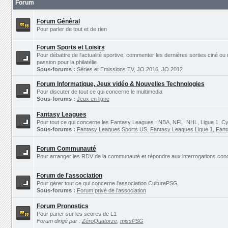
Forum
Forum Général
Pour parler de tout et de rien
Forum Sports et Loisirs
Pour débattre de l'actualité sportive, commenter les dernières sorties ciné ou
passion pour la philatélie
Sous-forums :
Séries et Emissions TV
,
JO 2016
,
JO 2012
Forum Informatique, Jeux vidéo & Nouvelles Technologies
Pour discuter de tout ce qui concerne le multimedia
Sous-forums :
Jeux en ligne
Fantasy Leagues
Pour tout ce qui concerne les Fantasy Leagues : NBA, NFL, NHL, Ligue 1, Cyc
Sous-forums :
Fantasy Leagues Sports US
,
Fantasy Leagues Ligue 1
,
Fant
Forum Communauté
Pour arranger les RDV de la communauté et répondre aux interrogations concer
Forum de l'association
Pour gérer tout ce qui concerne l'association CulturePSG
Sous-forums :
Forum privé de l'association
Forum Pronostics
Pour parier sur les scores de L1
Forum dirigé par :
ZéroQuatorze
,
missPSG