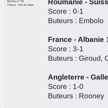
Roumanie - Suis
o
Membre n
38
Tribune : Viré du stade
Score : 0-1
Buteurs : Embolo
France - Albanie
1
Score : 3-1
Buteurs : Giroud, 
Angleterre - Gall
Score : 1-0
Buteurs : Rooney