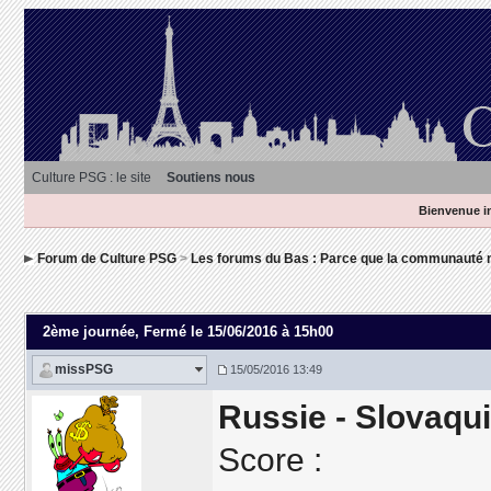
Culture PSG : le site
Soutiens nous
Bienvenue in
Forum de Culture PSG
>
Les forums du Bas : Parce que la communauté n
2ème journée
, Fermé le 15/06/2016 à 15h00
missPSG
15/05/2016 13:49
Russie - Slovaqu
Score :