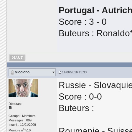
Portugal - Autric
Score : 3 - 0
Buteurs : Ronaldo
Nicolcho
14/06/2016 13:33
Russie - Slovaqui
Score : 0-0
Débutant
Buteurs :
Groupe : Members
Messages : 899
Inscrit : 12/01/2009
Roumanie - Suiss
o
Membre n
510