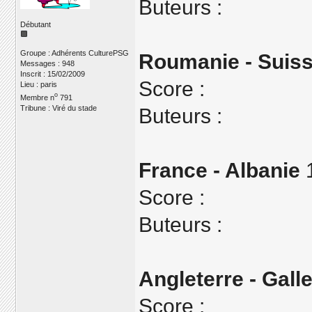
Buteurs :
Débutant
Groupe : Adhérents CulturePSG
Roumanie - Suis
Messages : 948
Inscrit : 15/02/2009
Score :
Lieu : paris
o
Membre n
791
Tribune : Viré du stade
Buteurs :
France - Albanie
1
Score :
Buteurs :
Angleterre - Gall
Score :