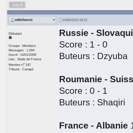
willofweed
14/06/2016 08:22
Russie - Slovaqu
Débutant
Score : 1 - 0
Groupe : Members
Messages : 1,994
Buteurs : Dzyuba
Inscrit : 10/01/2009
Lieu : Stade de France
o
Membre n
187
Tribune : Canapé
Roumanie - Suis
Score : 0 - 1
Buteurs : Shaqiri
France - Albanie