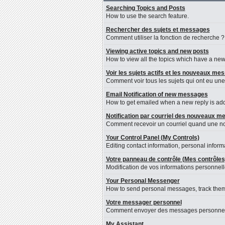
Searching Topics and Posts
How to use the search feature.
Rechercher des sujets et messages
Comment utiliser la fonction de recherche ?
Viewing active topics and new posts
How to view all the topics which have a new 
Voir les sujets actifs et les nouveaux me
Comment voir tous les sujets qui ont eu une
Email Notification of new messages
How to get emailed when a new reply is adde
Notification par courriel des nouveaux 
Comment recevoir un courriel quand une nou
Your Control Panel (My Controls)
Editing contact information, personal inform
Votre panneau de contrôle (Mes contrôles
Modification de vos informations personnelle
Your Personal Messenger
How to send personal messages, track them
Votre messager personnel
Comment envoyer des messages personnels, l
My Assistant