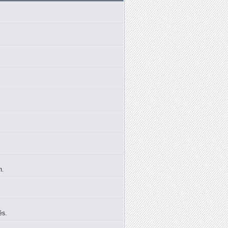
m.
és.