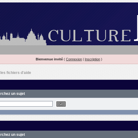
Bienvenue invité
(
Connexion
|
Inscription
)
es fichiers d'aide
erchez un sujet
erchez un sujet