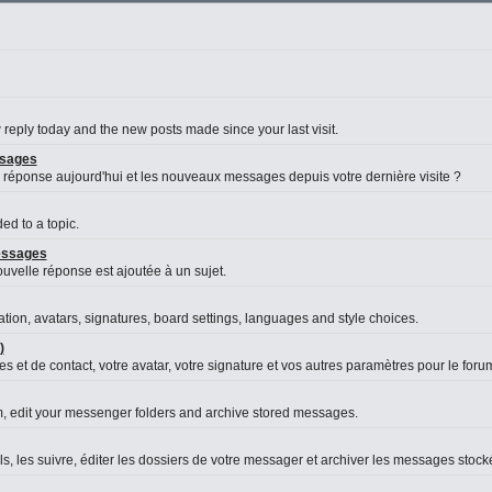
reply today and the new posts made since your last visit.
ssages
 réponse aujourd'hui et les nouveaux messages depuis votre dernière visite ?
d to a topic.
messages
velle réponse est ajoutée à un sujet.
ation, avatars, signatures, board settings, languages and style choices.
)
s et de contact, votre avatar, votre signature et vos autres paramètres pour le foru
, edit your messenger folders and archive stored messages.
es suivre, éditer les dossiers de votre messager et archiver les messages stock