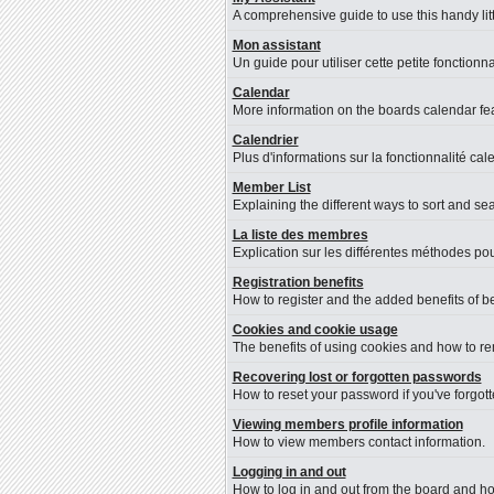
A comprehensive guide to use this handy litt
Mon assistant
Un guide pour utiliser cette petite fonctionna
Calendar
More information on the boards calendar fea
Calendrier
Plus d'informations sur la fonctionnalité cal
Member List
Explaining the different ways to sort and se
La liste des membres
Explication sur les différentes méthodes pou
Registration benefits
How to register and the added benefits of b
Cookies and cookie usage
The benefits of using cookies and how to re
Recovering lost or forgotten passwords
How to reset your password if you've forgotte
Viewing members profile information
How to view members contact information.
Logging in and out
How to log in and out from the board and h