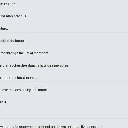
le feature.
lité bien pratique.
ture.
endrier du forum.
arch through the list of members.
r trier et chercher dans la liste des membres.
eing a registered member.
move cookies set by this board.
n it.
ow to remain anonymous and not be shown on the active users list.