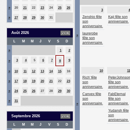
»
20
21
22
23
24
25
26
3
Zenshio fête
Kaji fête son
»
27
28
29
30
31
son
anniversaire.
anniversaire.
Août 2026
laurerobe
»
fête son
L
M
M
J
V
S
D
anniversaire.
»
1
2
3
4
5
6
7
9
»
8
10
1
»
10
11
12
13
14
15
16
Rich' fête
PeterJohnso
»
17
18
19
20
21
22
23
son
fête son
anniversaire.
anniversaire.
»
24
25
26
27
28
29
30
Canvex fête
FabEternal
son
fête son
»
31
anniversaire.
anniversaire.
»
Yudansh fête
son
Septembre 2026
anniversaire.
L
M
M
J
V
S
D