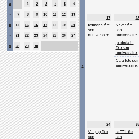
»
1
2
3
4
5
6
»
7
8
9
10
11
12
13
17
1
»
14
15
16
17
18
19
20
tottinono fête
Navet fête
son
son
anniversaire.
anniversaire.
»
21
22
23
24
25
26
27
jolebalafre
»
28
29
30
fête son
anniversaire.
Cara fête son
anniversaire.
»
24
2
Vietpsg fête
soT71 fête
son
son