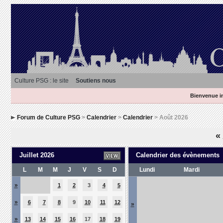
Culture PSG : le site
Soutiens nous
Bienvenue in
Forum de Culture PSG
>
Calendrier
>
Calendrier
> Août 2026
«
Juillet 2026
Calendrier des évènements
L
M
M
J
V
S
D
Lundi
Mardi
»
1
2
3
4
5
»
6
7
8
9
10
11
12
»
»
13
14
15
16
17
18
19