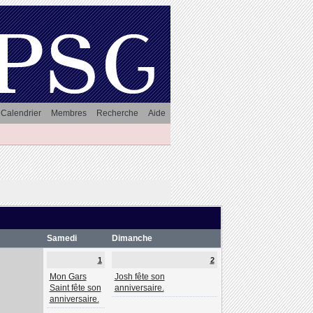
Calendrier
Membres
Recherche
Aide
Samedi
Dimanche
1
2
Mon Gars
Josh fête son
Saint fête son
anniversaire.
anniversaire.