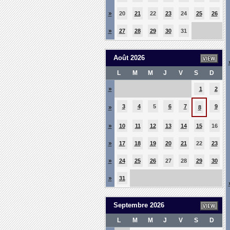
»
20
21
22
23
24
25
26
»
27
28
29
30
31
Août 2026
L
M
M
J
V
S
D
»
1
2
3
4
5
6
7
9
»
8
»
10
11
12
13
14
15
16
»
17
18
19
20
21
22
23
»
24
25
26
27
28
29
30
»
31
Septembre 2026
L
M
M
J
V
S
D