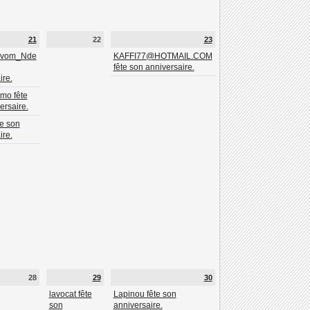
21
22
23
_vom_Nde
KAFFI77@HOTMAIL.COM
fête son anniversaire.
ire.
imo fête
ersaire.
e son
ire.
28
29
30
lavocat fête
Lapinou fête son
son
anniversaire.