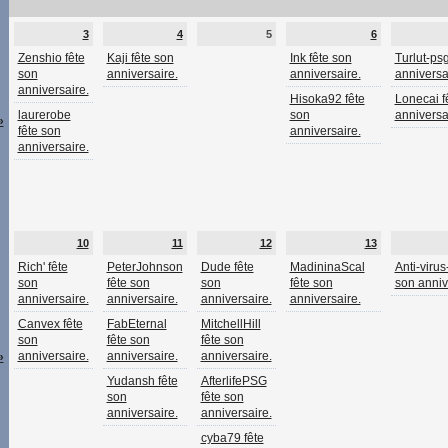
3
4
5
6
Zenshio fête
Kaji fête son
Ink fête son
Turlut-psg
son
anniversaire.
anniversaire.
anniversa
anniversaire.
Hisoka92 fête
Lonecai f
laurerobe
son
anniversa
»
fête son
anniversaire.
anniversaire.
10
11
12
13
Rich' fête
PeterJohnson
Dude fête
MadininaScal
Anti-virus
son
fête son
son
fête son
son anniv
anniversaire.
anniversaire.
anniversaire.
anniversaire.
Canvex fête
FabEternal
MitchellHill
son
fête son
fête son
anniversaire.
anniversaire.
anniversaire.
»
Yudansh fête
AfterlifePSG
son
fête son
anniversaire.
anniversaire.
cyba79 fête