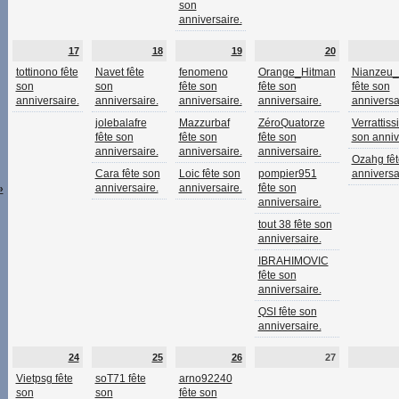
son
anniversaire.
17
18
19
20
tottinono fête
Navet fête
fenomeno
Orange_Hitman
Nianzeu
son
son
fête son
fête son
fête son
anniversaire.
anniversaire.
anniversaire.
anniversaire.
anniversa
jolebalafre
Mazzurbaf
ZéroQuatorze
Verrattiss
fête son
fête son
fête son
son anniv
anniversaire.
anniversaire.
anniversaire.
Ozahg fêt
Cara fête son
Loic fête son
pompier951
anniversa
anniversaire.
anniversaire.
fête son
»
anniversaire.
tout 38 fête son
anniversaire.
IBRAHIMOVIC
fête son
anniversaire.
QSI fête son
anniversaire.
24
25
26
27
Vietpsg fête
soT71 fête
arno92240
son
son
fête son