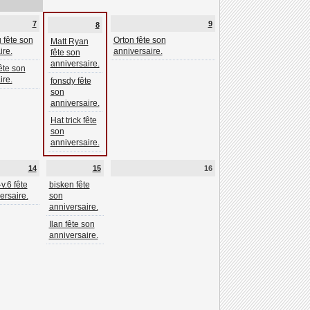
7
9
8
 fête son
Orton fête son
Matt Ryan
ire.
anniversaire.
fête son
anniversaire.
ête son
ire.
fonsdy fête
son
anniversaire.
Hat trick fête
son
anniversaire.
14
15
16
-v.6 fête
bisken fête
ersaire.
son
anniversaire.
Ilan fête son
anniversaire.