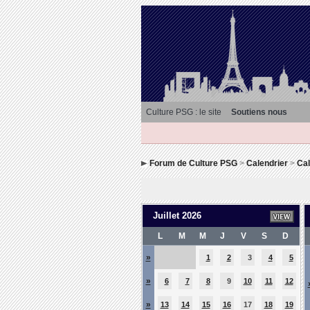
Culture PSG : le site
Soutiens nous
Forum de Culture PSG
>
Calendrier
>
Cal
Juillet 2026
L
M
M
J
V
S
D
»
1
2
3
4
5
»
6
7
8
9
10
11
12
»
13
14
15
16
17
18
19