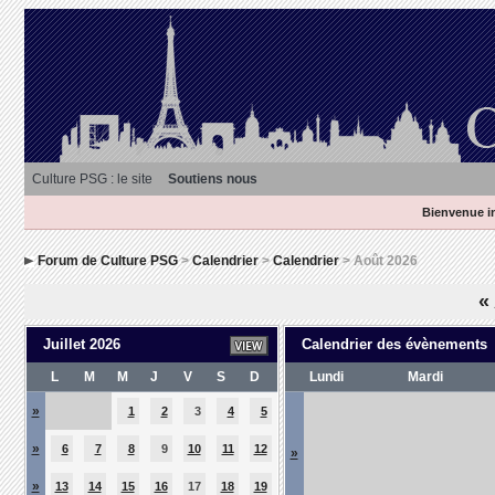
Culture PSG : le site
Soutiens nous
Bienvenue in
Forum de Culture PSG
>
Calendrier
>
Calendrier
> Août 2026
«
Juillet 2026
Calendrier des évènements
L
M
M
J
V
S
D
Lundi
Mardi
»
1
2
3
4
5
»
6
7
8
9
10
11
12
»
»
13
14
15
16
17
18
19