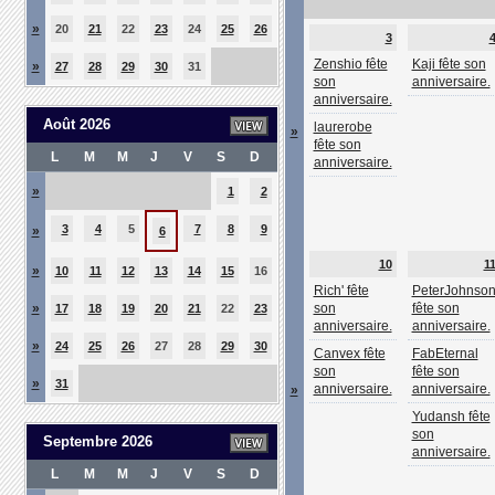
»
20
21
22
23
24
25
26
3
Zenshio fête
Kaji fête son
»
27
28
29
30
31
son
anniversaire.
anniversaire.
Août 2026
laurerobe
»
fête son
L
M
M
J
V
S
D
anniversaire.
»
1
2
3
4
5
7
8
9
»
6
10
1
»
10
11
12
13
14
15
16
Rich' fête
PeterJohnso
»
son
fête son
17
18
19
20
21
22
23
anniversaire.
anniversaire.
»
24
25
26
27
28
29
30
Canvex fête
FabEternal
son
fête son
»
31
anniversaire.
anniversaire.
»
Yudansh fête
son
Septembre 2026
anniversaire.
L
M
M
J
V
S
D