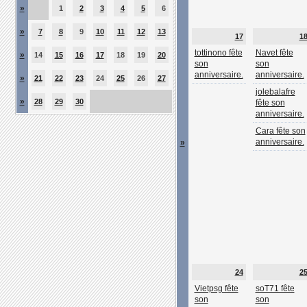
»
1
2
3
4
5
6
»
7
8
9
10
11
12
13
17
1
tottinono fête
Navet fête
»
14
15
16
17
18
19
20
son
son
anniversaire.
anniversaire.
»
21
22
23
24
25
26
27
jolebalafre
»
28
29
30
fête son
anniversaire.
Cara fête son
anniversaire.
»
24
2
Vietpsg fête
soT71 fête
son
son