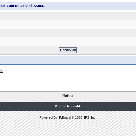
ous connecter ci-dessous.
ié
Retour
Version bas débit
Powered By
IP.Board
© 2026
IPS, Inc
.