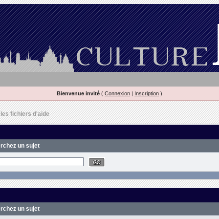
Bienvenue invité
(
Connexion
|
Inscription
)
es fichiers d'aide
erchez un sujet
erchez un sujet