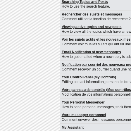
Searching Topics and Posts
How to use the search feature.
Rechercher des sujets et messages
Comment utiliser la fonction de recherche ?
Viewing active topics and new posts
How to view all the topics which have a new 
Voir les sujets actifs et les nouveaux me
Comment voir tous les sujets qui ont eu une
Email Notification of new messages
How to get emailed when a new reply is adde
Notification par courriel des nouveaux 
Comment recevoir un courriel quand une nou
Your Control Panel (My Controls)
Editing contact information, personal inform
Votre panneau de contrôle (Mes contrôles
Modification de vos informations personnelle
Your Personal Messenger
How to send personal messages, track them
Votre messager personnel
Comment envoyer des messages personnels, l
My Assistant