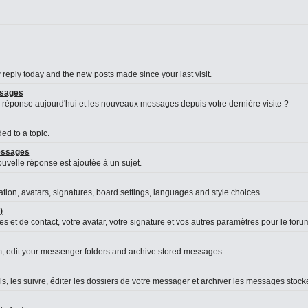
reply today and the new posts made since your last visit.
ssages
 réponse aujourd'hui et les nouveaux messages depuis votre dernière visite ?
d to a topic.
messages
velle réponse est ajoutée à un sujet.
ation, avatars, signatures, board settings, languages and style choices.
)
s et de contact, votre avatar, votre signature et vos autres paramètres pour le foru
, edit your messenger folders and archive stored messages.
es suivre, éditer les dossiers de votre messager et archiver les messages stock