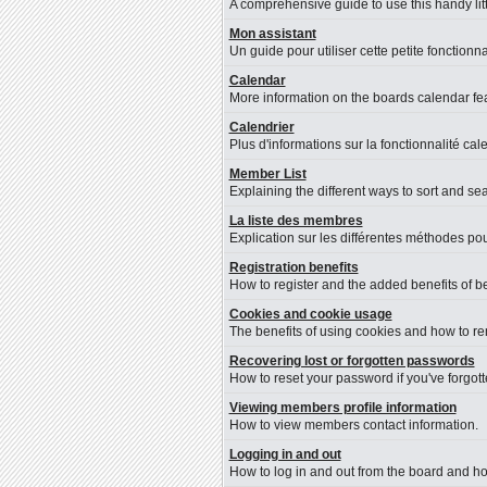
A comprehensive guide to use this handy litt
Mon assistant
Un guide pour utiliser cette petite fonctionna
Calendar
More information on the boards calendar fea
Calendrier
Plus d'informations sur la fonctionnalité cal
Member List
Explaining the different ways to sort and se
La liste des membres
Explication sur les différentes méthodes pou
Registration benefits
How to register and the added benefits of b
Cookies and cookie usage
The benefits of using cookies and how to re
Recovering lost or forgotten passwords
How to reset your password if you've forgotte
Viewing members profile information
How to view members contact information.
Logging in and out
How to log in and out from the board and h