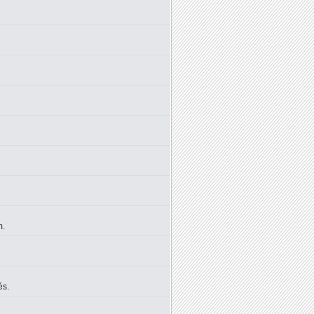
m.
és.