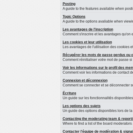
Posting
A guide to the features available when post
Topic Options
A guide to the options avaliable when viewin
Les avantages de l'inscription
Comment s'inscrire et les avantages qu'on en
Les cookies et leur utilisation
Les avantages de l'utilisation des cookies 
Récupérer les mots de passe perdus ou o
Comment réinitialiser votre mot de passe si 
Voir les informations sur le profil des m
Comment voir les informations de contact 
Connexion et déconnexion
Comment se connecter et se déconnecter sur 
Écriture
Un guide sur les fonctionnalités disponibles
Les options des sujets
Un guide des options disponibles lors de la 
Contacting the moderating team & reporti
Where to find a list of the board moderators
Contacter l'équipe de modération & sign