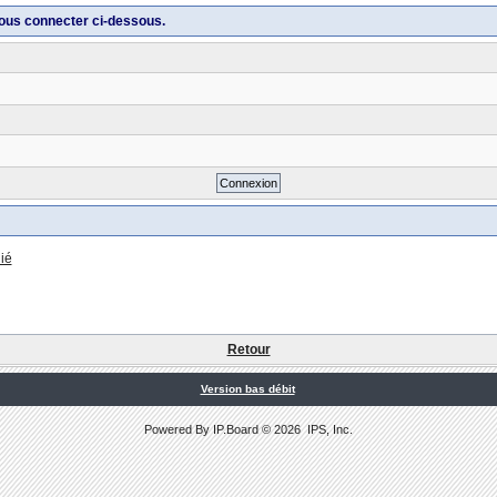
ous connecter ci-dessous.
ié
Retour
Version bas débit
Powered By
IP.Board
© 2026
IPS, Inc
.