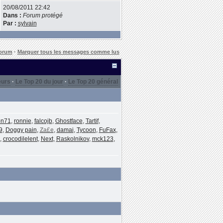
20/08/2011 22:42
Dans :
Forum protégé
Par :
sylvain
forum
·
Marquer tous les messages comme lus
eurs
·
Le Top 20 du jour
·
Le Top 20 général
on71
,
ronnie
,
falcojb
,
Ghostface
,
Tartif
,
9
,
Doggy pain
,
Za£e
,
damai
,
Tycoon
,
FuFax
,
,
crocodilelent
,
Next
,
Raskolnikov
,
mck123
,