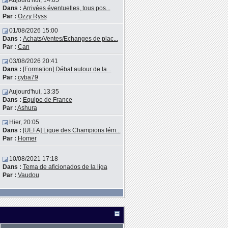
Aujourd'hui, 14:05
Dans :
Arrivées éventuelles, tous pos...
Par :
Ozzy Ryss
01/08/2026 15:00
Dans :
Achats/Ventes/Echanges de plac...
Par :
Can
03/08/2026 20:41
Dans :
[Formation] Débat autour de la...
Par :
cyba79
Aujourd'hui, 13:35
Dans :
Equipe de France
Par :
Ashura
Hier, 20:05
Dans :
[UEFA] Ligue des Champions fém...
Par :
Homer
10/08/2021 17:18
Dans :
Tema de aficionados de la liga
Par :
Vaudou