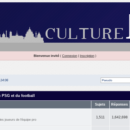
Bienvenue invité
(
Connexion
|
Inscription
)
 14:06
u PSG et du football
Sujets
Réponses
1,511
1,642,698
les joueurs de l'équipe pro