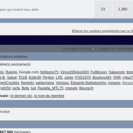
23
1,360
gens qui veulent nous aider
Effacer les cookies enregistrés par ce 
Les sujets du jour
·
L'équipe des modérat
dernières minutes
re(s) anonyme(s)
lo
,
Raijojp
, Google.com,
fishbone75
,
Vince206plusHDI
,
FullBoxon
,
Sakavomi
,
tim
s B.
,
babat
,
Th1B
,
truite38
,
Peyton
,
LPE
,
zarko
,
PSG1970
,
Bouboux93
,
VNR
,
cyba7
ppACouilles
,
Nemeto
,
valderrama
,
Vinssou
,
Eduardo Balladurinho
,
romano
,
florian
,
jphi50
,
iscfa
,
Befa
,
lud
,
Pauleta_MTL75
,
crapule
,
Beuzech
vant :
le dernier clic
,
le nom du membre
e jour
,867,986
messages