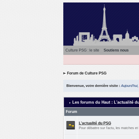
Culture PSG : le site
Soutiens nous
Forum de Culture PSG
Bienvenue, votre dernière visite :
Aujourd'hui,
Les forums du Haut : L'actualité d
Forum
L'actualité du PSG
Pour débattre sur l'actu, les matches et 