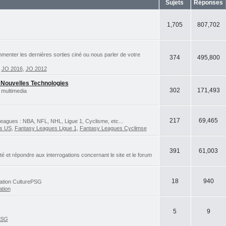
Sujets
Réponses
1,705
807,702
ommenter les dernières sorties ciné ou nous parler de votre
374
495,800
,
JO 2016
,
JO 2012
 Nouvelles Technologies
302
171,493
 multimedia
217
69,465
eagues : NBA, NFL, NHL, Ligue 1, Cyclisme, etc...
ts US
,
Fantasy Leagues Ligue 1
,
Fantasy Leagues Cyclimse
391
61,003
et répondre aux interrogations concernant le site et le forum
18
940
iation CulturePSG
ation
5
9
PSG