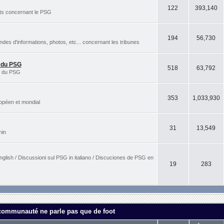
122
393,140
rts concernant le PSG
194
56,730
s d'informations, photos, etc... concernant les tribunes
s du PSG
518
63,792
es du PSG
353
1,033,930
ropéen et mondial
31
13,549
nin
nglish / Discussioni sul PSG in italiano / Discuciones de PSG en
19
283
 communauté ne parle pas que de foot