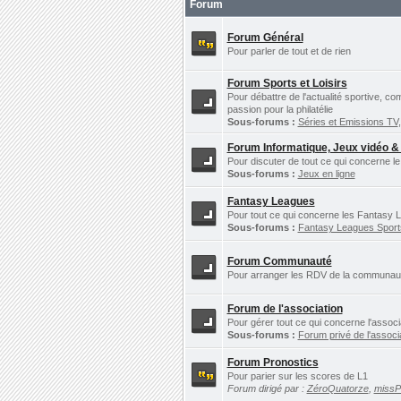
Forum
Forum Général
Pour parler de tout et de rien
Forum Sports et Loisirs
Pour débattre de l'actualité sportive, c
passion pour la philatélie
Sous-forums :
Séries et Emissions TV
Forum Informatique, Jeux vidéo &
Pour discuter de tout ce qui concerne le
Sous-forums :
Jeux en ligne
Fantasy Leagues
Pour tout ce qui concerne les Fantasy L
Sous-forums :
Fantasy Leagues Spor
Forum Communauté
Pour arranger les RDV de la communauté 
Forum de l'association
Pour gérer tout ce qui concerne l'assoc
Sous-forums :
Forum privé de l'associ
Forum Pronostics
Pour parier sur les scores de L1
Forum dirigé par :
ZéroQuatorze
,
miss