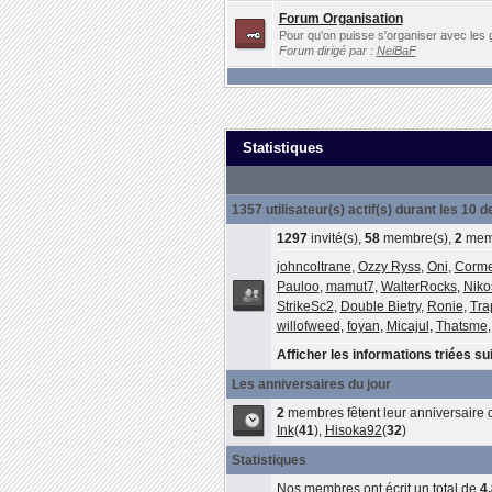
Forum Organisation
Pour qu'on puisse s'organiser avec les 
Forum dirigé par :
NeiBaF
Statistiques
1357 utilisateur(s) actif(s) durant les 10 
1297
invité(s),
58
membre(s),
2
memb
johncoltrane
,
Ozzy Ryss
,
Oni
,
Corme
Pauloo
,
mamut7
,
WalterRocks
,
Niko
StrikeSc2
,
Double Bietry
,
Ronie
,
Tra
willofweed
,
foyan
,
Micajul
,
Thatsme
Afficher les informations triées sui
Les anniversaires du jour
2
membres fêtent leur anniversaire c
Ink
(
41
),
Hisoka92
(
32
)
Statistiques
Nos membres ont écrit un total de
4