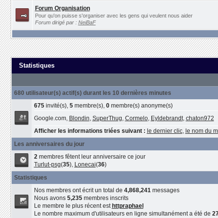
Forum Organisation
Pour qu'on puisse s'organiser avec les gens qui veulent nous aider
Forum dirigé par :
NeiBaF
Statistiques
680 utilisateur(s) actif(s) durant les 10 dernières minutes
675
invité(s),
5
membre(s),
0
membre(s) anonyme(s)
Google.com,
Blondin
,
SuperThug
,
Cormelo
,
Eyldebrandt
,
chaton972
Afficher les informations triées suivant :
le dernier clic
,
le nom du 
Les anniversaires du jour
2
membres fêtent leur anniversaire ce jour
Turlut-psg
(
35
),
Lonecai
(
36
)
Statistiques
Nos membres ont écrit un total de
4,868,241
messages
Nous avons
5,235
membres inscrits
Le membre le plus récent est
httpraphael
Le nombre maximum d'utilisateurs en ligne simultanément a été de
2