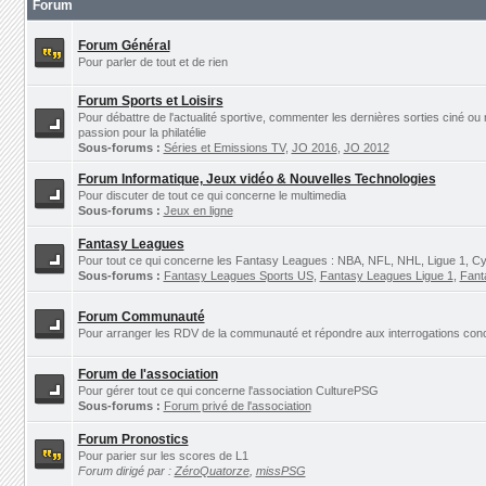
Forum
Forum Général
Pour parler de tout et de rien
Forum Sports et Loisirs
Pour débattre de l'actualité sportive, commenter les dernières sorties ciné ou
passion pour la philatélie
Sous-forums :
Séries et Emissions TV
,
JO 2016
,
JO 2012
Forum Informatique, Jeux vidéo & Nouvelles Technologies
Pour discuter de tout ce qui concerne le multimedia
Sous-forums :
Jeux en ligne
Fantasy Leagues
Pour tout ce qui concerne les Fantasy Leagues : NBA, NFL, NHL, Ligue 1, Cyc
Sous-forums :
Fantasy Leagues Sports US
,
Fantasy Leagues Ligue 1
,
Fant
Forum Communauté
Pour arranger les RDV de la communauté et répondre aux interrogations concer
Forum de l'association
Pour gérer tout ce qui concerne l'association CulturePSG
Sous-forums :
Forum privé de l'association
Forum Pronostics
Pour parier sur les scores de L1
Forum dirigé par :
ZéroQuatorze
,
missPSG